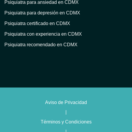
Psiquiatra para ansiedad en CDMX
Psiquiatra para depresión en CDMX
Psiquiatra certificado en CDMX
Psiquiatra con experiencia en CDMX
Psiquiatra recomendado en CDMX
Atención psiquiátrica en CDMX
Consulta psiquiátrica en línea en CDMX
Psiquiatra privado en CDMX
Psiquiatra con terapia en CDMX
Psiquiatra para trastorno bipolar en CDMX
Aviso de Privacidad
Psiquiatra con enfoque humanista en CDMX
|
Psiquiatra con terapia cognitivo conductual en CDMX
Términos y Condiciones
Psiquiatra especialista en insomnio en CDMX
|