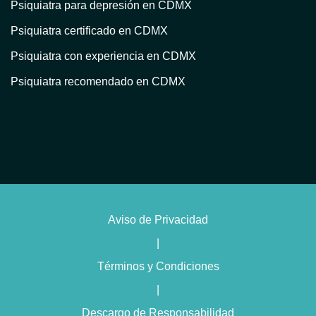
Psiquiatra para depresión en CDMX
Psiquiatra certificado en CDMX
Psiquiatra con experiencia en CDMX
Psiquiatra recomendado en CDMX
Atención psiquiátrica en CDMX
Consulta psiquiátrica en línea en CDMX
Psiquiatra privado en CDMX
Psiquiatra con terapia en CDMX
Psiquiatra para trastorno bipolar en CDMX
Aviso de Privacidad
Psiquiatra con enfoque humanista en CDMX
|
Psiquiatra con terapia cognitivo conductual en CDMX
Términos y Condiciones
Psiquiatra especialista en insomnio en CDMX
|
Psiquiatra experto en trastornos de personalidad en CDMX
Descargo de Responsabilidad