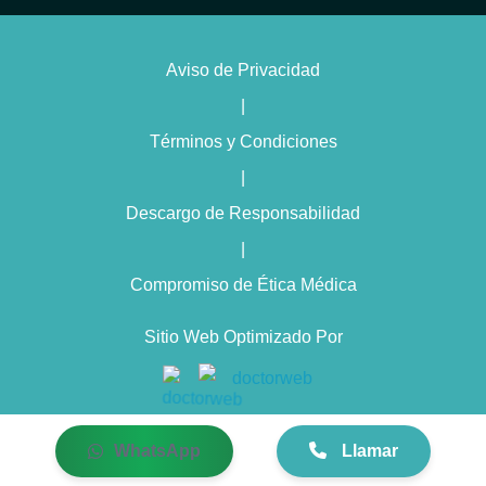
Psiquiatra con terapia en CDMX
Psiquiatra para trastorno bipolar en CDMX
Aviso de Privacidad
Psiquiatra con enfoque humanista en CDMX
|
Psiquiatra con terapia cognitivo conductual en CDMX
Términos y Condiciones
Psiquiatra especialista en insomnio en CDMX
|
Psiquiatra experto en trastornos de personalidad en CDMX
Descargo de Responsabilidad
Psiquiatra para trastornos alimenticios en CDMX
|
Compromiso de Ética Médica
Consulta inicial psiquiátrica en CDMX
Psiquiatra para crisis emocionales en CDMX
Sitio Web Optimizado Por
Psiquiatra por videollamada en CDMX
Psiquiatra con receta digital en CDMX
Tratamiento psiquiátrico en CDMX
WhatsApp
Llamar
Terapia psiquiátrica en CDMX