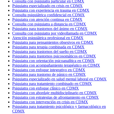
Consulta con psiquiatra particular en CDMX
Psiquiatra especializado en crisis en CDMX
Psiquiatra con experiencia en trauma en CDMX
Consulta psiquiátrica confidencial en CDMX
Psiquiatra con atención continua en CDMX
Consulta con psiquiatra a distancia en CDMX
Psiquiatra para trastornos del ánimo en CDMX
Consulta con psiquiatra por videollamada en CDMX
Atención psiquiátrica profesional en CDMX
Psiquiatra para pensamientos obsesivos en CDMX
Psiquiatra para terapia combinada en CDMX
Psiquiatra para trastornos del sueño en CDMX
Psiquiatra para trastornos psicosomáticos en CDMX
Psiquiatra con orientación psicoanalítica en CDMX
Psiquiatra con acompañamiento terapéutico en CDMX
Psiquiatra con enfoque integrativo en CDMX
Psiquiatra para trastorno de pánico en CDMX
Psiquiatra especializado en salud mental laboral en CDMX
Psiquiatra para tratamiento combinado en CDMX
Psiquiatra con enfoque clínico en CDMX
Psiquiatra con abordaje multidisciplinario en CDMX
Psiquiatra con estrategias de afrontamiento en CDMX
Psiquiatra con intervención en crisis en CDMX
Psiquiatra para tratamiento psicológico y farmacológico en
CDMX