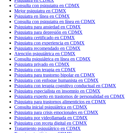
Psiquiatra en CDMX
Consulta con psiquiatra en CDMX
Mejor psiquiatra en CDMX
Psiquiatra en línea en CDMX
Consulta con psiquiatra en línea en CDMX
Psiquiatra para ansiedad en CDMX
Psiquiatra para depresión en CDMX
Psiquiatra certificado en CDMX
Psiquiatra con experiencia en CDMX
Psiquiatra recomendado en CDMX
Atención psiquiátrica en CDMX
Consulta psiquiátrica en línea en CDMX
Psiquiatra privado en CDMX
Psiquiatra con terapia en CDMX
Psiquiatra para trastorno bipolar en CDMX
Psiquiatra con enfoque humanista en CDMX
Psiquiatra con terapia cognitivo conductual en CDMX
Psiquiatra especialista en insomnio en CDMX
Psiquiatra experto en trastornos de personalidad en CDMX
Psiquiatra para trastornos alimenticios en CDMX
Consulta inicial psiquiátrica en CDMX
Psiquiatra para crisis emocionales en CDMX
Psiquiatra por videollamada en CDMX
Psiquiatra con receta digital en CDMX
Tratamiento psiquiátrico en CDMX