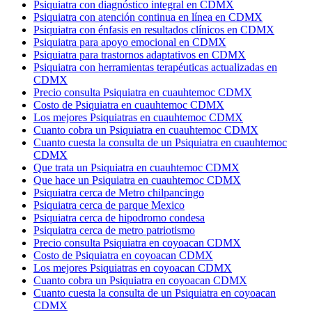
Psiquiatra con diagnóstico integral en CDMX
Psiquiatra con atención continua en línea en CDMX
Psiquiatra con énfasis en resultados clínicos en CDMX
Psiquiatra para apoyo emocional en CDMX
Psiquiatra para trastornos adaptativos en CDMX
Psiquiatra con herramientas terapéuticas actualizadas en
CDMX
Precio consulta Psiquiatra en cuauhtemoc CDMX
Costo de Psiquiatra en cuauhtemoc CDMX
Los mejores Psiquiatras en cuauhtemoc CDMX
Cuanto cobra un Psiquiatra en cuauhtemoc CDMX
Cuanto cuesta la consulta de un Psiquiatra en cuauhtemoc
CDMX
Que trata un Psiquiatra en cuauhtemoc CDMX
Que hace un Psiquiatra en cuauhtemoc CDMX
Psiquiatra cerca de Metro chilpancingo
Psiquiatra cerca de parque Mexico
Psiquiatra cerca de hipodromo condesa
Psiquiatra cerca de metro patriotismo
Precio consulta Psiquiatra en coyoacan CDMX
Costo de Psiquiatra en coyoacan CDMX
Los mejores Psiquiatras en coyoacan CDMX
Cuanto cobra un Psiquiatra en coyoacan CDMX
Cuanto cuesta la consulta de un Psiquiatra en coyoacan
CDMX