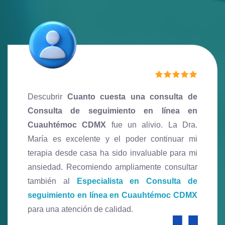
El valor de
Cuanto cuesta una consulta de
Consulta de seguimiento en línea en
Cuauhtémoc CDMX
es justo por la
profesionalidad y calidez recibidas. Ha
transformado mi manejo del estrés laboral.
Para una primera aproximación, sugiero revisar
el
Precio de consulta de Consulta de
primera vez en línea en Cuauhtémoc CDMX
.
Roberto M.