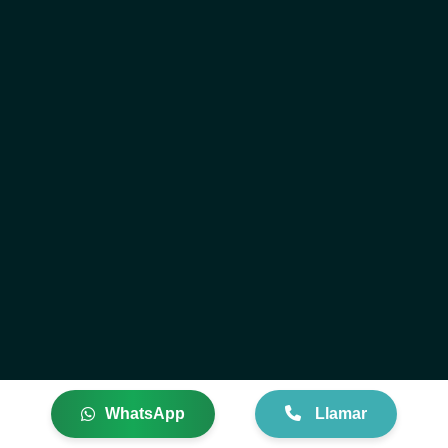
Psiquiatra en CDMX
Consulta con psiquiatra en CDMX
Mejor psiquiatra en CDMX
Psiquiatra en línea en CDMX
Consulta con psiquiatra en línea en CDMX
Psiquiatra para ansiedad en CDMX
Psiquiatra para depresión en CDMX
Psiquiatra certificado en CDMX
Psiquiatra con experiencia en CDMX
Psiquiatra recomendado en CDMX
Atención psiquiátrica en CDMX
WhatsApp
Llamar
Consulta psiquiátrica en línea en CDMX