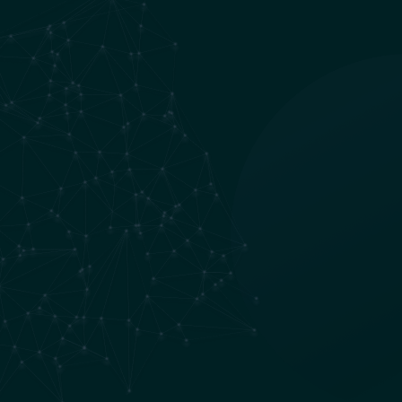
Atención psiquiátrica con la Dra. María Garza Llera en
CDMX. Consulta inicial y seguimiento para diagnóstico,
tratamiento y prevención de recaídas. Atención presencial