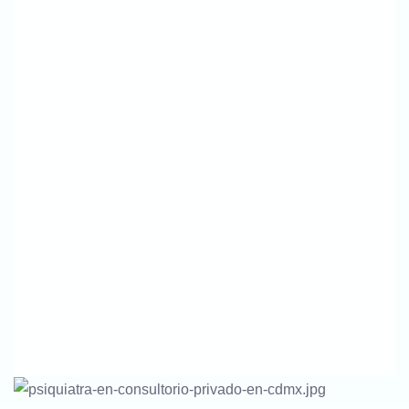
¡Escríbenos Ahora Para Agendar Tu
Consulta Privada!
Llámanos Para Más Información Sobre