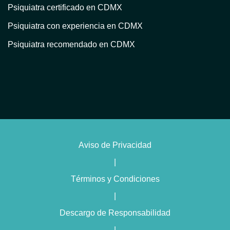
Psiquiatra certificado en CDMX
Psiquiatra con experiencia en CDMX
Psiquiatra recomendado en CDMX
Atención psiquiátrica en CDMX
Consulta psiquiátrica en línea en CDMX
Psiquiatra privado en CDMX
Psiquiatra con terapia en CDMX
Psiquiatra para trastorno bipolar en CDMX
Aviso de Privacidad
Psiquiatra con enfoque humanista en CDMX
|
Psiquiatra con terapia cognitivo conductual en CDMX
Términos y Condiciones
Psiquiatra especialista en insomnio en CDMX
|
Psiquiatra experto en trastornos de personalidad en CDMX
Descargo de Responsabilidad
Psiquiatra para trastornos alimenticios en CDMX
|