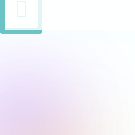
Haznos Tus Preguntas Por WhatsApp
Contáctanos Para Resolver Tus Dudas