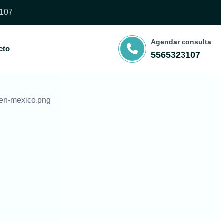
107
Agendar consulta
cto
5565323107