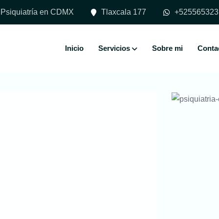
Psiquiatría en CDMX
Tlaxcala 177
+525565323
Inicio
Servicios
Sobre mi
Conta