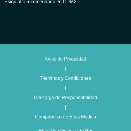
Psiquiatra recomendado en CDMX
Atención psiquiátrica en CDMX
Consulta psiquiátrica en línea en CDMX
Psiquiatra privado en CDMX
Psiquiatra con terapia en CDMX
Psiquiatra para trastorno bipolar en CDMX
Aviso de Privacidad
Psiquiatra con enfoque humanista en CDMX
|
Psiquiatra con terapia cognitivo conductual en CDMX
Términos y Condiciones
Psiquiatra especialista en insomnio en CDMX
|
Psiquiatra experto en trastornos de personalidad en CDMX
Descargo de Responsabilidad
Psiquiatra para trastornos alimenticios en CDMX
|
Compromiso de Ética Médica
Consulta inicial psiquiátrica en CDMX
Psiquiatra para crisis emocionales en CDMX
Sitio Web Optimizado Por