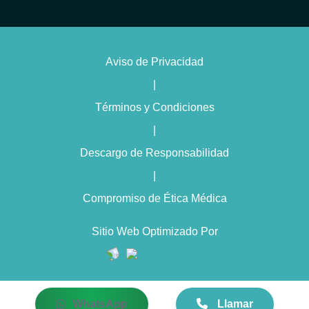
Psiquiatra privado en CDMX
Psiquiatra con terapia en CDMX
Psiquiatra para trastorno bipolar en CDMX
Aviso de Privacidad
Psiquiatra con enfoque humanista en CDMX
|
Psiquiatra con terapia cognitivo conductual en CDMX
Términos y Condiciones
Psiquiatra especialista en insomnio en CDMX
|
Psiquiatra experto en trastornos de personalidad en CDMX
Descargo de Responsabilidad
Psiquiatra para trastornos alimenticios en CDMX
|
Compromiso de Ética Médica
Consulta inicial psiquiátrica en CDMX
Psiquiatra para crisis emocionales en CDMX
Sitio Web Optimizado Por
Psiquiatra por videollamada en CDMX
Psiquiatra con receta digital en CDMX
Tratamiento psiquiátrico en CDMX
WhatsApp
Llamar