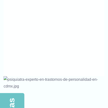
¡Escríbenos Ahora Para Recibir
Atención Especializada En Trastornos
De Personalidad!
Llámanos Para Más Información Sobre
Cómo Comenzar