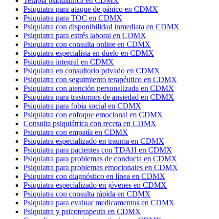
Terapia psiquiátrica en CDMX
Psiquiatra para ataque de pánico en CDMX
Psiquiatra para TOC en CDMX
Psiquiatra con disponibilidad inmediata en CDMX
Psiquiatra para estrés laboral en CDMX
Psiquiatra con consulta online en CDMX
Psiquiatra especialista en duelo en CDMX
Psiquiatra integral en CDMX
Psiquiatra en consultorio privado en CDMX
Psiquiatra con seguimiento terapéutico en CDMX
Psiquiatra con atención personalizada en CDMX
Psiquiatra para trastornos de ansiedad en CDMX
Psiquiatra para fobia social en CDMX
Psiquiatra con enfoque emocional en CDMX
Consulta psiquiátrica con receta en CDMX
Psiquiatra con empatía en CDMX
Psiquiatra especializado en trauma en CDMX
Psiquiatra para pacientes con TDAH en CDMX
Psiquiatra para problemas de conducta en CDMX
Psiquiatra para problemas emocionales en CDMX
Psiquiatra con diagnóstico en línea en CDMX
Psiquiatra especializado en jóvenes en CDMX
Psiquiatra con consulta rápida en CDMX
Psiquiatra para evaluar medicamentos en CDMX
Psiquiatra y psicoterapeuta en CDMX