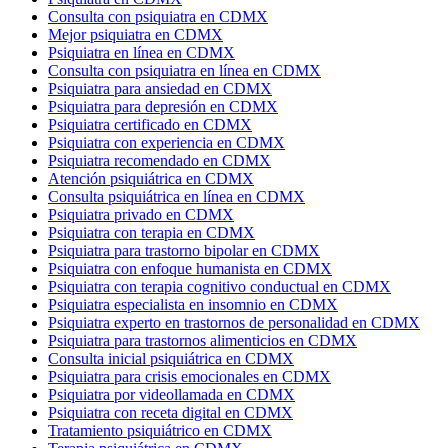
Consulta con psiquiatra en CDMX
Mejor psiquiatra en CDMX
Psiquiatra en línea en CDMX
Consulta con psiquiatra en línea en CDMX
Psiquiatra para ansiedad en CDMX
Psiquiatra para depresión en CDMX
Psiquiatra certificado en CDMX
Psiquiatra con experiencia en CDMX
Psiquiatra recomendado en CDMX
Atención psiquiátrica en CDMX
Consulta psiquiátrica en línea en CDMX
Psiquiatra privado en CDMX
Psiquiatra con terapia en CDMX
Psiquiatra para trastorno bipolar en CDMX
Psiquiatra con enfoque humanista en CDMX
Psiquiatra con terapia cognitivo conductual en CDMX
Psiquiatra especialista en insomnio en CDMX
Psiquiatra experto en trastornos de personalidad en CDMX
Psiquiatra para trastornos alimenticios en CDMX
Consulta inicial psiquiátrica en CDMX
Psiquiatra para crisis emocionales en CDMX
Psiquiatra por videollamada en CDMX
Psiquiatra con receta digital en CDMX
Tratamiento psiquiátrico en CDMX