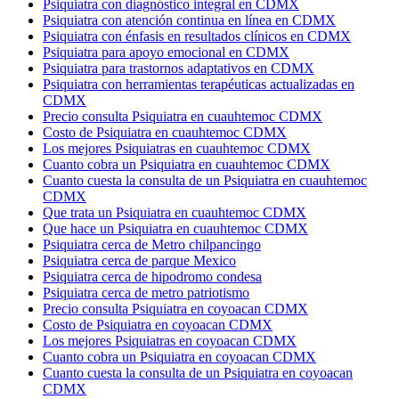
Psiquiatra con diagnóstico integral en CDMX
Psiquiatra con atención continua en línea en CDMX
Psiquiatra con énfasis en resultados clínicos en CDMX
Psiquiatra para apoyo emocional en CDMX
Psiquiatra para trastornos adaptativos en CDMX
Psiquiatra con herramientas terapéuticas actualizadas en
CDMX
Precio consulta Psiquiatra en cuauhtemoc CDMX
Costo de Psiquiatra en cuauhtemoc CDMX
Los mejores Psiquiatras en cuauhtemoc CDMX
Cuanto cobra un Psiquiatra en cuauhtemoc CDMX
Cuanto cuesta la consulta de un Psiquiatra en cuauhtemoc
CDMX
Que trata un Psiquiatra en cuauhtemoc CDMX
Que hace un Psiquiatra en cuauhtemoc CDMX
Psiquiatra cerca de Metro chilpancingo
Psiquiatra cerca de parque Mexico
Psiquiatra cerca de hipodromo condesa
Psiquiatra cerca de metro patriotismo
Precio consulta Psiquiatra en coyoacan CDMX
Costo de Psiquiatra en coyoacan CDMX
Los mejores Psiquiatras en coyoacan CDMX
Cuanto cobra un Psiquiatra en coyoacan CDMX
Cuanto cuesta la consulta de un Psiquiatra en coyoacan
CDMX