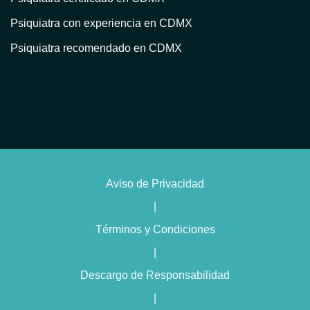
Psiquiatra con experiencia en CDMX
Psiquiatra recomendado en CDMX
Atención psiquiátrica en CDMX
Consulta psiquiátrica en línea en CDMX
Psiquiatra privado en CDMX
Psiquiatra con terapia en CDMX
Psiquiatra para trastorno bipolar en CDMX
Aviso de Privacidad
Psiquiatra con enfoque humanista en CDMX
|
Psiquiatra con terapia cognitivo conductual en CDMX
Términos y Condiciones
Psiquiatra especialista en insomnio en CDMX
|
Psiquiatra experto en trastornos de personalidad en CDMX
Descargo de Responsabilidad
Psiquiatra para trastornos alimenticios en CDMX
|