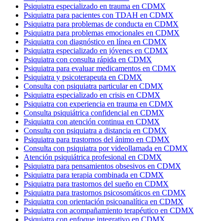
Psiquiatra especializado en trauma en CDMX
Psiquiatra para pacientes con TDAH en CDMX
Psiquiatra para problemas de conducta en CDMX
Psiquiatra para problemas emocionales en CDMX
Psiquiatra con diagnóstico en línea en CDMX
Psiquiatra especializado en jóvenes en CDMX
Psiquiatra con consulta rápida en CDMX
Psiquiatra para evaluar medicamentos en CDMX
Psiquiatra y psicoterapeuta en CDMX
Consulta con psiquiatra particular en CDMX
Psiquiatra especializado en crisis en CDMX
Psiquiatra con experiencia en trauma en CDMX
Consulta psiquiátrica confidencial en CDMX
Psiquiatra con atención continua en CDMX
Consulta con psiquiatra a distancia en CDMX
Psiquiatra para trastornos del ánimo en CDMX
Consulta con psiquiatra por videollamada en CDMX
Atención psiquiátrica profesional en CDMX
Psiquiatra para pensamientos obsesivos en CDMX
Psiquiatra para terapia combinada en CDMX
Psiquiatra para trastornos del sueño en CDMX
Psiquiatra para trastornos psicosomáticos en CDMX
Psiquiatra con orientación psicoanalítica en CDMX
Psiquiatra con acompañamiento terapéutico en CDMX
Psiquiatra con enfoque integrativo en CDMX