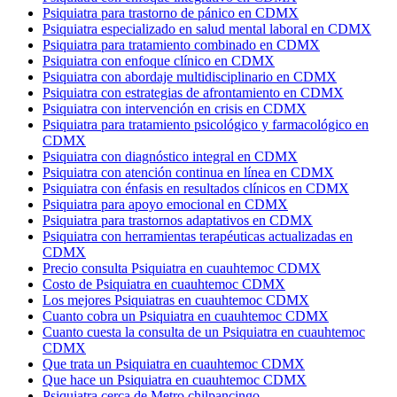
Psiquiatra para trastorno de pánico en CDMX
Psiquiatra especializado en salud mental laboral en CDMX
Psiquiatra para tratamiento combinado en CDMX
Psiquiatra con enfoque clínico en CDMX
Psiquiatra con abordaje multidisciplinario en CDMX
Psiquiatra con estrategias de afrontamiento en CDMX
Psiquiatra con intervención en crisis en CDMX
Psiquiatra para tratamiento psicológico y farmacológico en
CDMX
Psiquiatra con diagnóstico integral en CDMX
Psiquiatra con atención continua en línea en CDMX
Psiquiatra con énfasis en resultados clínicos en CDMX
Psiquiatra para apoyo emocional en CDMX
Psiquiatra para trastornos adaptativos en CDMX
Psiquiatra con herramientas terapéuticas actualizadas en
CDMX
Precio consulta Psiquiatra en cuauhtemoc CDMX
Costo de Psiquiatra en cuauhtemoc CDMX
Los mejores Psiquiatras en cuauhtemoc CDMX
Cuanto cobra un Psiquiatra en cuauhtemoc CDMX
Cuanto cuesta la consulta de un Psiquiatra en cuauhtemoc
CDMX
Que trata un Psiquiatra en cuauhtemoc CDMX
Que hace un Psiquiatra en cuauhtemoc CDMX
Psiquiatra cerca de Metro chilpancingo