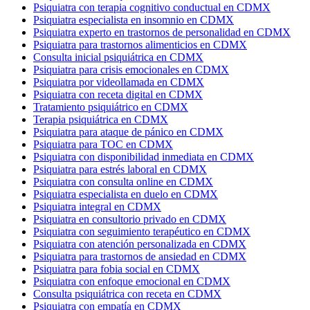
Psiquiatra con terapia cognitivo conductual en CDMX
Psiquiatra especialista en insomnio en CDMX
Psiquiatra experto en trastornos de personalidad en CDMX
Psiquiatra para trastornos alimenticios en CDMX
Consulta inicial psiquiátrica en CDMX
Psiquiatra para crisis emocionales en CDMX
Psiquiatra por videollamada en CDMX
Psiquiatra con receta digital en CDMX
Tratamiento psiquiátrico en CDMX
Terapia psiquiátrica en CDMX
Psiquiatra para ataque de pánico en CDMX
Psiquiatra para TOC en CDMX
Psiquiatra con disponibilidad inmediata en CDMX
Psiquiatra para estrés laboral en CDMX
Psiquiatra con consulta online en CDMX
Psiquiatra especialista en duelo en CDMX
Psiquiatra integral en CDMX
Psiquiatra en consultorio privado en CDMX
Psiquiatra con seguimiento terapéutico en CDMX
Psiquiatra con atención personalizada en CDMX
Psiquiatra para trastornos de ansiedad en CDMX
Psiquiatra para fobia social en CDMX
Psiquiatra con enfoque emocional en CDMX
Consulta psiquiátrica con receta en CDMX
Psiquiatra con empatía en CDMX