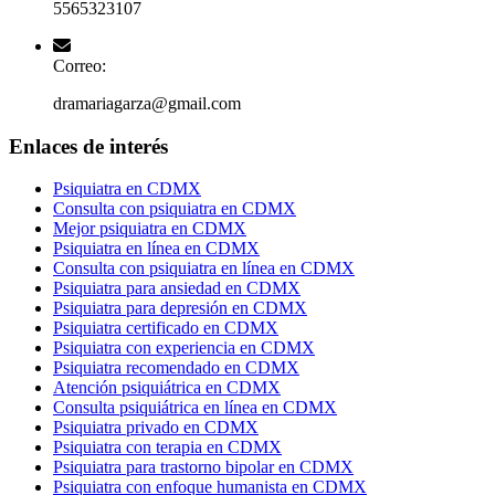
5565323107
Correo:
dramariagarza@gmail.com
Enlaces de interés
Psiquiatra en CDMX
Consulta con psiquiatra en CDMX
Mejor psiquiatra en CDMX
Psiquiatra en línea en CDMX
Consulta con psiquiatra en línea en CDMX
Psiquiatra para ansiedad en CDMX
Psiquiatra para depresión en CDMX
Psiquiatra certificado en CDMX
Psiquiatra con experiencia en CDMX
Psiquiatra recomendado en CDMX
Atención psiquiátrica en CDMX
Consulta psiquiátrica en línea en CDMX
Psiquiatra privado en CDMX
Psiquiatra con terapia en CDMX
Psiquiatra para trastorno bipolar en CDMX
Psiquiatra con enfoque humanista en CDMX